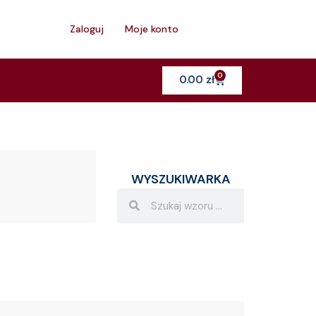
h
Zaloguj
Moje konto
0
Cart
0.00
zł
WYSZUKIWARKA
Search
Search