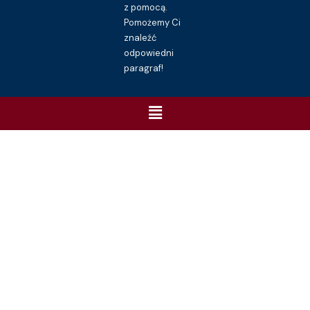
z pomocą.
Pomożemy Ci
znaleźć
odpowiedni
paragraf!
Menu