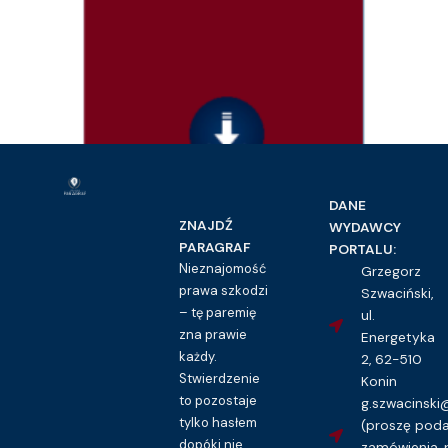
DANE
Prawo pracy i ubezpieczeń społecznych
ZNAJDŹ
WYDAWCY
Wyjazd służbowy – wzór polecenia
PARAGRAF
PORTALU:
16.00
zł
Nieznajomość
Grzegorz
prawa szkodzi
Szwaciński,
Kupuję dostęp do wzoru pisma
– tę paremię
ul.
zna prawie
Energetyka
każdy.
2, 62-510
Stwierdzenie
Konin
to pozostaje
g.szwacinsk
tylko hasłem
(proszę pod
dopóki nie
zamówienia, 