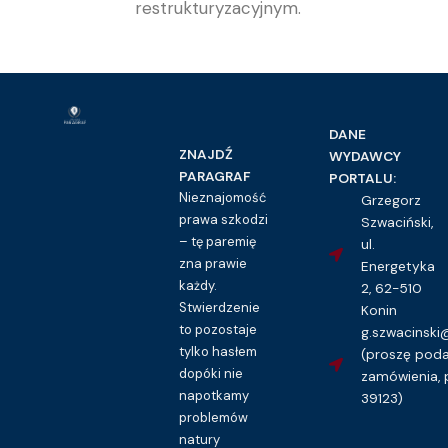
restrukturyzacyjnym.
DANE
ZNAJDŹ
WYDAWCY
PARAGRAF
PORTALU:
Nieznajomość
Grzegorz
prawa szkodzi
Szwaciński,
– tę paremię
ul.
zna prawie
Energetyka
każdy.
2, 62-510
Stwierdzenie
Konin
to pozostaje
g.szwacinsk
tylko hasłem
(proszę pod
dopóki nie
zamówienia, 
napotkamy
39123)
problemów
natury