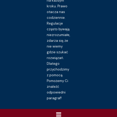
na każdym
kroku. Prawo
otacza nas
codziennie.
Regulacje
często bywają
niezrozumiałe,
zdarza się, że
nie wiemy
gdzie szukać
rozwiązań.
Dlatego
przychodzimy
z pomocą.
Pomożemy Ci
znaleźć
odpowiedni
paragraf!
Menu