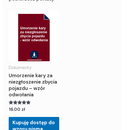
Dokumenty
Umorzenie kary za
niezgłoszenie zbycia
pojazdu – wzór
odwołania
Oceniony
16.00
zł
5.00
na 5.
Kupuję dostęp do
wzoru pisma