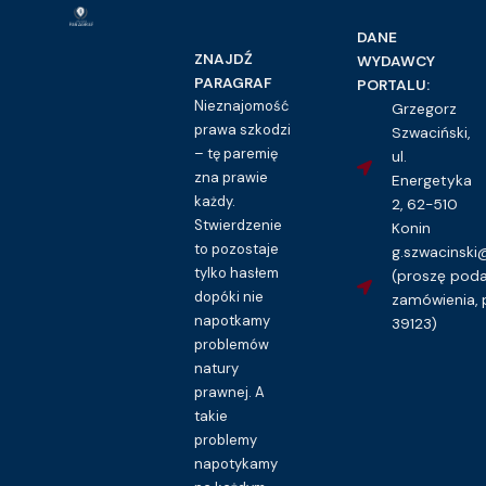
DANE
ZNAJDŹ
WYDAWCY
PARAGRAF
PORTALU:
Nieznajomość
Grzegorz
prawa szkodzi
Szwaciński,
– tę paremię
ul.
zna prawie
Energetyka
każdy.
2, 62-510
Stwierdzenie
Konin
to pozostaje
g.szwacinsk
tylko hasłem
(proszę pod
dopóki nie
zamówienia, 
napotkamy
39123)
problemów
natury
prawnej. A
takie
problemy
napotykamy