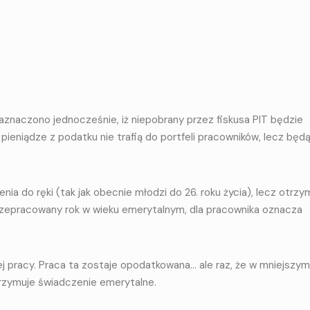
znaczono jednocześnie, iż niepobrany przez fiskusa PIT będzie
ieniądze z podatku nie trafią do portfeli pracowników, lecz będ
ia do ręki (tak jak obecnie młodzi do 26. roku życia), lecz otrzy
rzepracowany rok w wieku emerytalnym, dla pracownika oznacza
 pracy. Praca ta zostaje opodatkowana… ale raz, że w mniejszym
trzymuje świadczenie emerytalne.