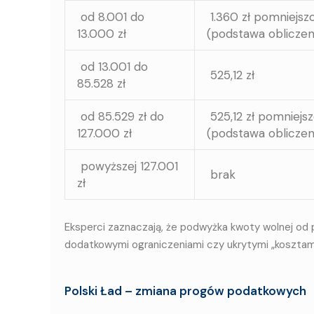
od 8.001 do
1.360 zł pomniejsz
13.000 zł
(podstawa obliczen
od 13.001 do
525,12 zł
85.528 zł
od 85.529 zł do
525,12 zł pomniejsz
127.000 zł
(podstawa obliczeni
powyższej 127.001
brak
zł
Eksperci zaznaczają, że podwyżka kwoty wolnej od 
dodatkowymi ograniczeniami czy ukrytymi „kosztam
Polski Ład – zmiana progów podatkowych