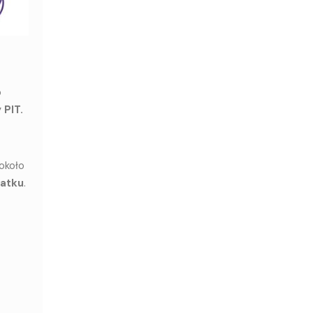
o
 PIT.
około
datku
.