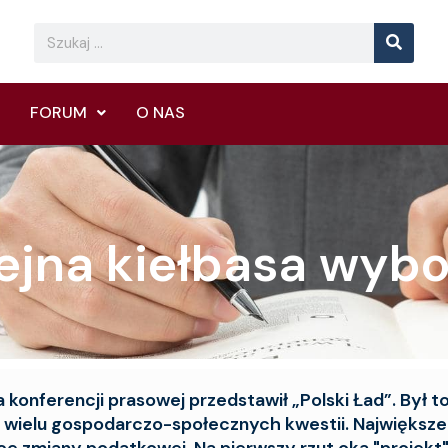
Searc
Search
FORUM
O NAS
lejna kiełbasa wyb
 konferencji prasowej przedstawił „Polski Ład”. Był t
wielu gospodarczo-społecznych kwestii. Największe
e zmiany podatkowej. Na pierwszy rzut oka "projekt