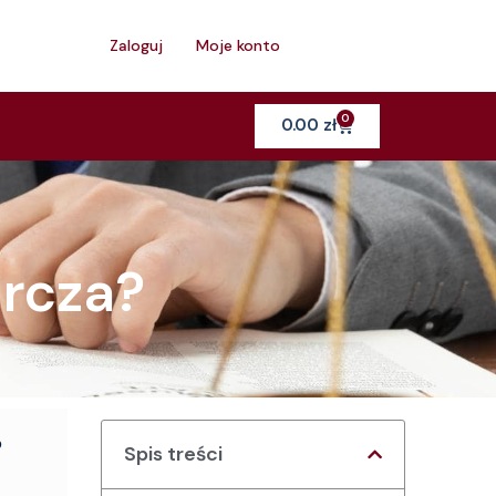
h
Zaloguj
Moje konto
0
Cart
0.00
zł
orcza?
o
Spis treści
"