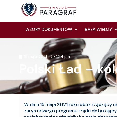
Skip
to
content
WZORY DOKUMENTÓW
BAZA WIEDZY
19 maja, 2021
1:34 pm
Polski Ład – ko
W dniu 15 maja 2021 roku obóz rządzący na
zarys nowego programu rządu dotykający 
zaciekawienie wzbudziły kwestie dotycząc