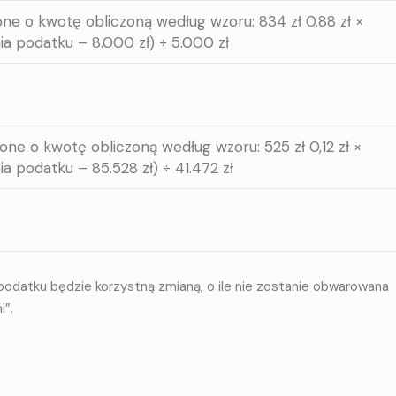
one o kwotę obliczoną według wzoru: 834 zł 0.88 zł ×
ia podatku – 8.000 zł) ÷ 5.000 zł
one o kwotę obliczoną według wzoru: 525 zł 0,12 zł ×
a podatku – 85.528 zł) ÷ 41.472 zł
podatku będzie korzystną zmianą, o ile nie zostanie obwarowana
i”.