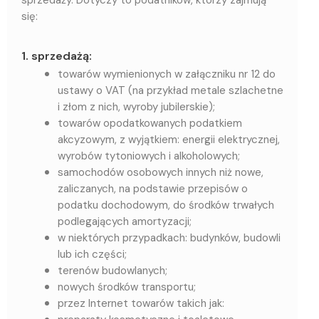
sprzedaży. Dotyczy to podatników, którzy zajmują
się:
1
. sprzedażą:
towarów wymienionych w załączniku nr 12 do
ustawy o VAT (na przykład metale szlachetne
i złom z nich, wyroby jubilerskie);
towarów opodatkowanych podatkiem
akcyzowym, z wyjątkiem: energii elektrycznej,
wyrobów tytoniowych i alkoholowych;
samochodów osobowych innych niż nowe,
zaliczanych, na podstawie przepisów o
podatku dochodowym, do środków trwałych
podlegających amortyzacji;
w niektórych przypadkach: budynków, budowli
lub ich części;
terenów budowlanych;
nowych środków transportu;
przez Internet towarów takich jak: