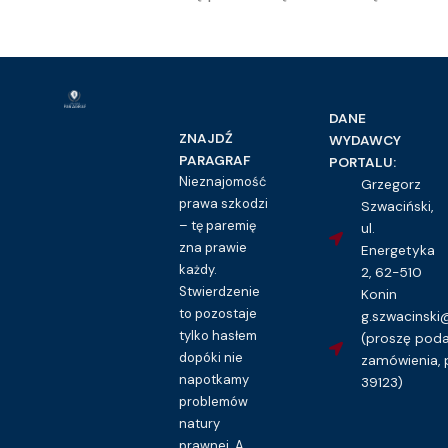
DANE
ZNAJDŹ
WYDAWCY
PARAGRAF
PORTALU:
Nieznajomość
Grzegorz
prawa szkodzi
Szwaciński,
– tę paremię
ul.
zna prawie
Energetyka
każdy.
2, 62-510
Stwierdzenie
Konin
to pozostaje
g.szwacinsk
tylko hasłem
(proszę pod
dopóki nie
zamówienia, 
napotkamy
39123)
problemów
natury
prawnej. A