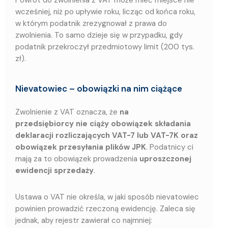
Powrót do zwolnienia z VAT może mieć miejsce nie
wcześniej, niż po upływie roku, licząc od końca roku,
w którym podatnik zrezygnował z prawa do
zwolnienia. To samo dzieje się w przypadku, gdy
podatnik przekroczył przedmiotowy limit (200 tys.
zł).
Nievatowiec – obowiązki na nim ciążące
Zwolnienie z VAT oznacza, że
na
przedsiębiorcy nie ciąży obowiązek składania
deklaracji rozliczających VAT-7 lub VAT-7K oraz
obowiązek przesyłania plików JPK
. Podatnicy ci
mają za to obowiązek prowadzenia
uproszczonej
ewidencji sprzedaży
.
Ustawa o VAT nie określa, w jaki sposób nievatowiec
powinien prowadzić rzeczoną ewidencję. Zaleca się
jednak, aby rejestr zawierał co najmniej: