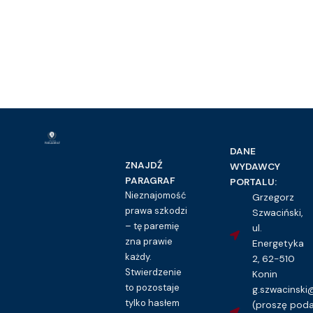
DANE
ZNAJDŹ
WYDAWCY
PARAGRAF
PORTALU:
Nieznajomość
Grzegorz
prawa szkodzi
Szwaciński,
– tę paremię
ul.
zna prawie
Energetyka
każdy.
2, 62-510
Stwierdzenie
Konin
to pozostaje
g.szwacinsk
tylko hasłem
(proszę pod