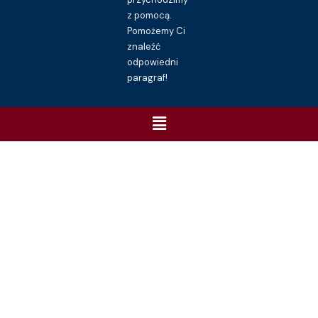
z pomocą.
Pomożemy Ci
znaleźć
odpowiedni
paragraf!
Menu