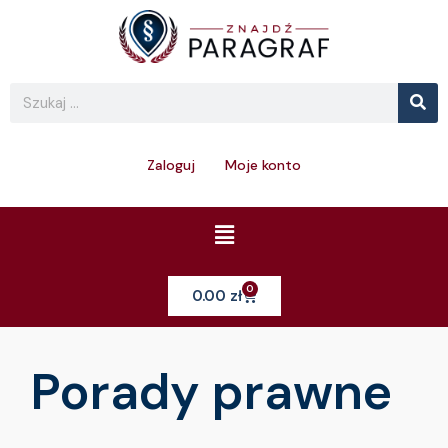
Skip
to
content
Se
Search
Zaloguj
Moje konto
Menu
0
Cart
0.00
zł
Porady prawne