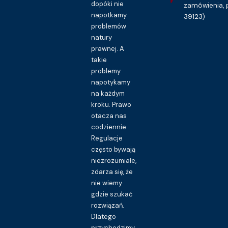
dopóki nie
zamówienia, 
napotkamy
39123)
problemów
natury
prawnej. A
takie
problemy
napotykamy
na każdym
kroku. Prawo
otacza nas
codziennie.
Regulacje
często bywają
niezrozumiałe,
zdarza się, że
nie wiemy
gdzie szukać
rozwiązań.
Dlatego
przychodzimy