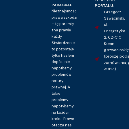
PARAGRAF
PORTALU:
Nieznajomość
Grzegorz
prawa szkodzi
Szwaciński,
– tę paremię
ul.
zna prawie
Energetyka
każdy.
2, 62-510
Stwierdzenie
Konin
to pozostaje
g.szwacinsk
tylko hasłem
(proszę pod
dopóki nie
zamówienia, 
napotkamy
39123)
problemów
natury
prawnej. A
takie
problemy
napotykamy
na każdym
kroku. Prawo
otacza nas