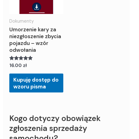
Dokumenty
Umorzenie kary za
niezgłoszenie zbycia
pojazdu – wzór
odwołania
Oceniony
16.00
zł
5.00
na 5.
Kupuję dostęp do
wzoru pisma
Kogo dotyczy obowiązek
zgłoszenia sprzedaży
samochodu?