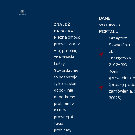
DANE
ZNAJDŹ
WYDAWCY
PARAGRAF
PORTALU:
Nieznajomość
Grzegorz
prawa szkodzi
Szwaciński,
– tę paremię
ul.
zna prawie
Energetyka
każdy.
2, 62-510
Stwierdzenie
Konin
to pozostaje
g.szwacinsk
tylko hasłem
(proszę pod
dopóki nie
zamówienia, 
napotkamy
39123)
problemów
natury
prawnej. A
takie
problemy