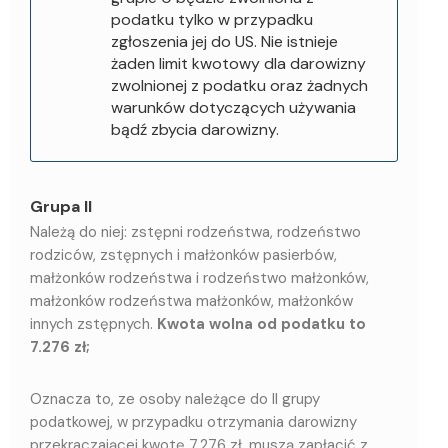
podatku tylko w przypadku
zgłoszenia jej do US. Nie istnieje
żaden limit kwotowy dla darowizny
zwolnionej z podatku oraz żadnych
warunków dotyczących używania
bądź zbycia darowizny.
Grupa II
Należą do niej: zstępni rodzeństwa, rodzeństwo
rodziców, zstępnych i małżonków pasierbów,
małżonków rodzeństwa i rodzeństwo małżonków,
małżonków rodzeństwa małżonków, małżonków
innych zstępnych.
Kwota wolna od podatku to
7.276 zł;
Oznacza to, ze osoby należące do II grupy
podatkowej, w przypadku otrzymania darowizny
przekraczającej kwotę 7.276 zł, muszą zapłacić z