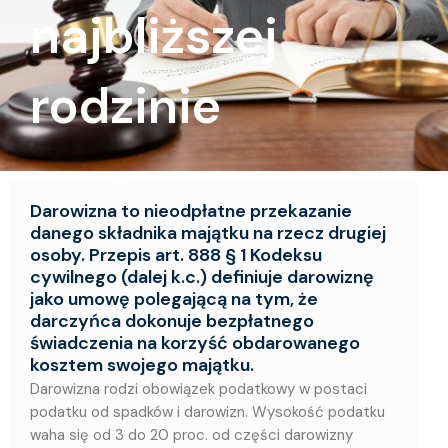
najbliższej
rodzinie
Darowizna to nieodpłatne przekazanie
danego składnika majątku na rzecz drugiej
osoby. Przepis art. 888 § 1 Kodeksu
cywilnego (dalej k.c.) definiuje darowiznę
jako umowę polegającą na tym, że
darczyńca dokonuje bezpłatnego
świadczenia na korzyść obdarowanego
kosztem swojego majątku.
Darowizna rodzi obowiązek podatkowy w postaci
podatku od spadków i darowizn. Wysokość podatku
waha się od 3 do 20 proc. od części darowizny