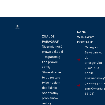
DANE
ZNAJDŹ
WYDAWCY
PARAGRAF
PORTALU:
Nieznajomość
Grzegorz
prawa szkodzi
Szwaciński,
– tę paremię
ul.
zna prawie
Energetyka
każdy.
2, 62-510
Stwierdzenie
Konin
to pozostaje
g.szwacinsk
tylko hasłem
(proszę pod
dopóki nie
zamówienia, 
napotkamy
39123)
problemów
natury