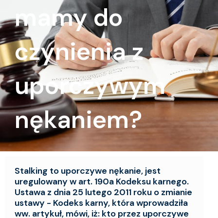
mamy do
czynienia z
uporczywym
nękaniem?
Stalking to uporczywe nękanie, jest
uregulowany w art. 190a Kodeksu karnego.
Ustawa z dnia 25 lutego 2011 roku o zmianie
ustawy - Kodeks karny, która wprowadziła
ww. artykuł, mówi, iż: kto przez uporczywe