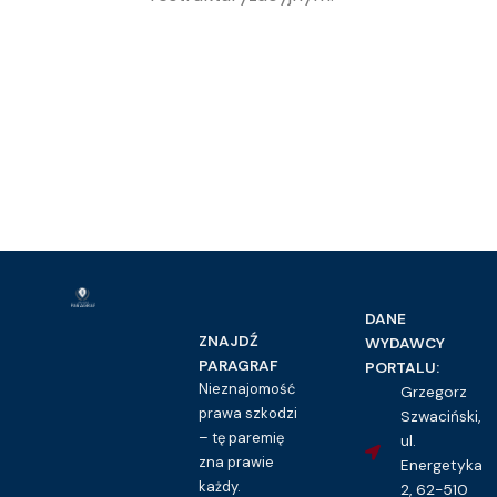
DANE
ZNAJDŹ
WYDAWCY
PARAGRAF
PORTALU:
Nieznajomość
Grzegorz
prawa szkodzi
Szwaciński,
– tę paremię
ul.
zna prawie
Energetyka
każdy.
2, 62-510