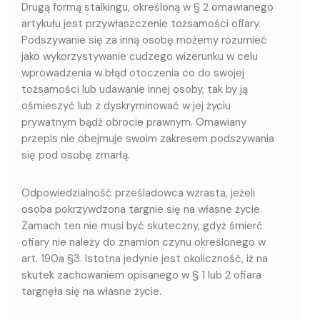
Drugą formą stalkingu, określoną w § 2 omawianego
artykułu jest przywłaszczenie tożsamości ofiary.
Podszywanie się za inną osobę możemy rozumieć
jako wykorzystywanie cudzego wizerunku w celu
wprowadzenia w błąd otoczenia co do swojej
tożsamości lub udawanie innej osoby, tak by ją
ośmieszyć lub z dyskryminować w jej życiu
prywatnym bądź obrocie prawnym. Omawiany
przepis nie obejmuje swoim zakresem podszywania
się pod osobę zmarłą.
Odpowiedzialność prześladowca wzrasta, jeżeli
osoba pokrzywdzona targnie się na własne życie.
Zamach ten nie musi być skuteczny, gdyż śmierć
ofiary nie należy do znamion czynu określonego w
art. 190a §3. Istotna jedynie jest okoliczność, iż na
skutek zachowaniem opisanego w § 1 lub 2 ofiara
targnęła się na własne życie.