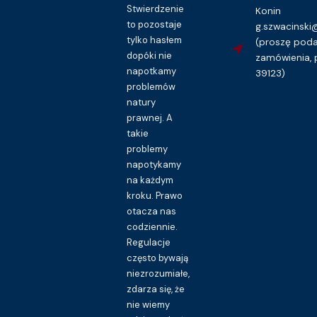
Stwierdzenie
Konin
to pozostaje
g.szwacinsk
tylko hasłem
(proszę pod
dopóki nie
zamówienia, 
napotkamy
39123)
problemów
natury
prawnej. A
takie
problemy
napotykamy
na każdym
kroku. Prawo
otacza nas
codziennie.
Regulacje
często bywają
niezrozumiałe,
zdarza się, że
nie wiemy