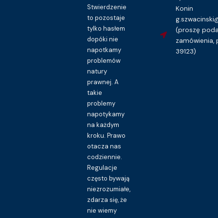
Stwierdzenie
Konin
to pozostaje
g.szwacinsk
tylko hasłem
(proszę pod
dopóki nie
zamówienia, 
napotkamy
39123)
problemów
natury
prawnej. A
takie
problemy
napotykamy
na każdym
kroku. Prawo
otacza nas
codziennie.
Regulacje
często bywają
niezrozumiałe,
zdarza się, że
nie wiemy