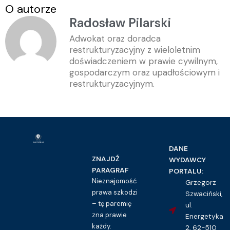
O autorze
Radosław Pilarski
Adwokat oraz doradca
restrukturyzacyjny z wieloletnim
doświadczeniem w prawie cywilnym,
gospodarczym oraz upadłościowym i
restrukturyzacyjnym.
DANE
ZNAJDŹ
WYDAWCY
PARAGRAF
PORTALU:
Nieznajomość
Grzegorz
prawa szkodzi
Szwaciński,
– tę paremię
ul.
zna prawie
Energetyka
każdy.
2, 62-510