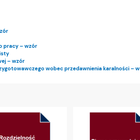
zór
o pracy – wzór
isty
ej – wzór
zygotowawczego wobec przedawnienia karalności – 