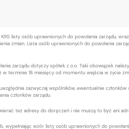
 KRS listy osób uprawnionych do powołania zarządu, wra
stnienia zmian. Lista osób uprawnionych do powołania zarz
ania zarządu dotyczy spółek z o.o. Taki obowiązek należ
iż w terminie 18 miesięcy od momentu wejścia w życie zm
względnia zazwyczaj wspólników, ewentualnie członków r
ania członków zarządu.
wierać też adresy do doręczeń i nie muszą to być ani adr
wypełniając wzór listy osób uprawnionych do powołania