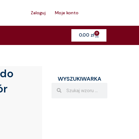
h
Zaloguj
Moje konto
0
Cart
0.00
zł
 do
WYSZUKIWARKA
ór
Search
Search