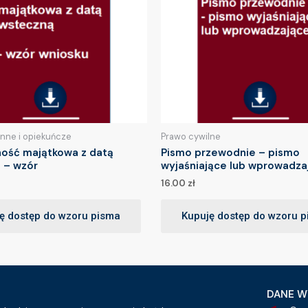
inne i opiekuńcze
Prawo cywilne
ność majątkowa z datą
Pismo przewodnie – pismo
 – wzór
wyjaśniające lub wprowadza
16.00
zł
ę dostęp do wzoru pisma
Kupuję dostęp do wzoru 
DANE W