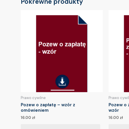
Pokrewne produkty
Prawo cywilne
Prawo cywi
Pozew o zapłatę – wzór z
Pozew o 
omówieniem
wzór
16.00
zł
16.00
zł