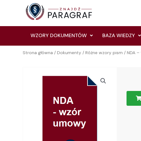
Skip
to
content
WZORY DOKUMENTÓW
BAZA WIEDZY
Strona główna
/
Dokumenty
/
Różne wzory pism
/ NDA –