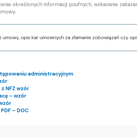
enie określonych informacji poufnych, wskazanie zakaza
 umowy.
 z umowy, opis kar umownych za złamanie zobowiązań czy op
stępowaniu administracyjnym
zór
 z NFZ wzór
cę – wzór
 wzór
h PDF – DOC