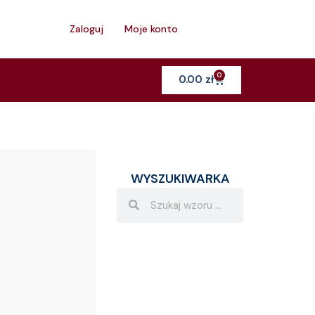
h
Zaloguj
Moje konto
0
Cart
0.00
zł
WYSZUKIWARKA
Search
Search