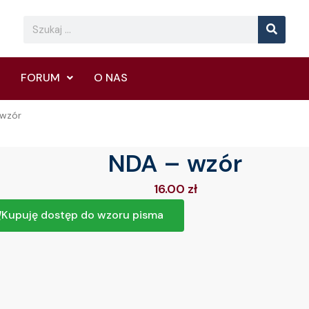
Searc
Search
FORUM
O NAS
 wzór
NDA – wzór
16.00
zł
Kupuję dostęp do wzoru pisma