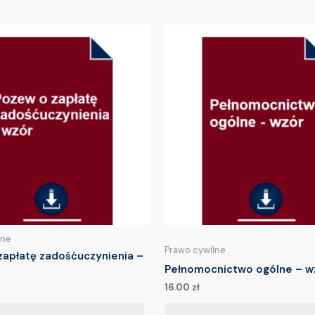
lne
Prawo cywilne
zapłatę zadośćuczynienia –
Pełnomocnictwo ogólne – w
16.00
zł