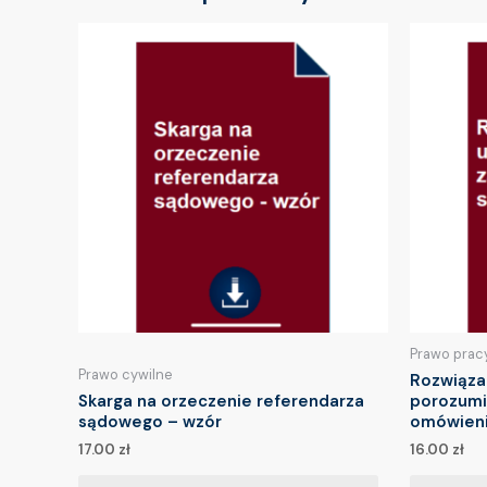
Prawo prac
Prawo cywilne
Rozwiąza
Skarga na orzeczenie referendarza
porozumi
sądowego – wzór
omówien
17.00
zł
16.00
zł