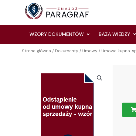
Skip
to
content
WZORY DOKUMENTÓW
BAZA WIEDZY
Strona główna
/
Dokumenty
/
Umowy
/
Umowa kupna-sp