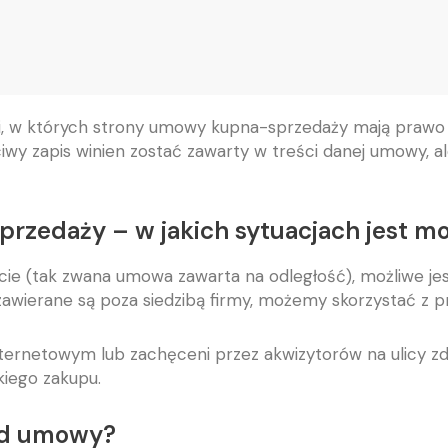
ji, w których strony umowy kupna-sprzedaży mają prawo 
ciwy zapis winien zostać zawarty w treści danej umowy, a
zedaży – w jakich sytuacjach jest m
ecie (tak zwana umowa zawarta na odległość), możliwe je
wierane są poza siedzibą firmy, możemy skorzystać z pr
internetowym lub zachęceni przez akwizytorów na ulicy 
kiego zakupu.
od umowy?