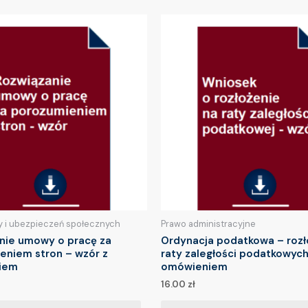
y i ubezpieczeń społecznych
Prawo administracyjne
nie umowy o pracę za
Ordynacja podatkowa – rozł
eniem stron – wzór z
raty zaległości podatkowych
iem
omówieniem
16.00
zł