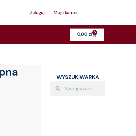
h
Zaloguj
Moje konto
0
Cart
0.00
zł
upna
WYSZUKIWARKA
Search
Search