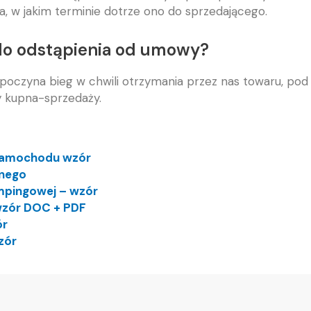
a, w jakim terminie dotrze ono do sprzedającego.
 do odstąpienia od umowy?
poczyna bieg w chwili otrzymania przez nas towaru, pod
y kupna-sprzedaży.
samochodu wzór
lnego
mpingowej – wzór
zór DOC + PDF
ór
zór