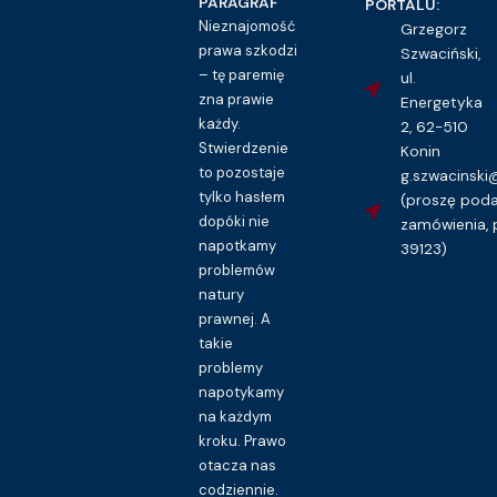
PARAGRAF
PORTALU:
Nieznajomość
Grzegorz
prawa szkodzi
Szwaciński,
– tę paremię
ul.
zna prawie
Energetyka
każdy.
2, 62-510
Stwierdzenie
Konin
to pozostaje
g.szwacinsk
tylko hasłem
(proszę pod
dopóki nie
zamówienia, 
napotkamy
39123)
problemów
natury
prawnej. A
takie
problemy
napotykamy
na każdym
kroku. Prawo
otacza nas
codziennie.