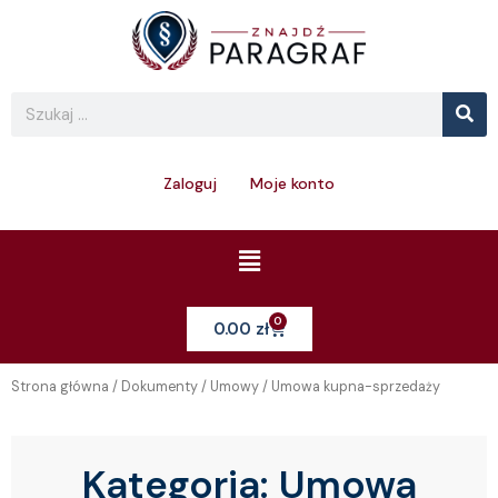
Skip
to
content
Se
Search
Zaloguj
Moje konto
Menu
0
Cart
0.00
zł
Strona główna
/
Dokumenty
/
Umowy
/ Umowa kupna-sprzedaży
Kategoria:
Umowa