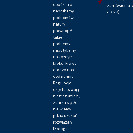
dopóki nie
zamówienia, 
napotkamy
39123)
problemów
natury
prawnej. A
takie
problemy
napotykamy
na każdym
kroku. Prawo
otacza nas
codziennie.
Regulacje
często bywają
niezrozumiałe,
zdarza się, że
nie wiemy
gdzie szukać
rozwiązań.
Dlatego