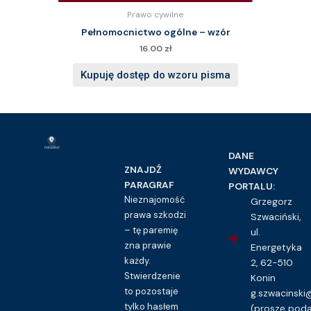
Prawo cywilne
Pełnomocnictwo ogólne – wzór
16.00
zł
Kupuję dostęp do wzoru pisma
DANE
ZNAJDŹ
WYDAWCY
PARAGRAF
PORTALU:
Nieznajomość
Grzegorz
prawa szkodzi
Szwaciński,
– tę paremię
ul.
zna prawie
Energetyka
każdy.
2, 62-510
Stwierdzenie
Konin
to pozostaje
g.szwacinsk
tylko hasłem
(proszę pod