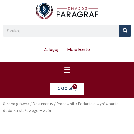
Skip
to
content
Se
Search
Zaloguj
Moje konto
Menu
0
Cart
0.00
zł
Strona główna
/
Dokumenty
/
Pracownik
/ Podanie o wyrównanie
dodatku stażowego – wzór