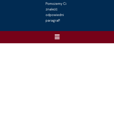
Pomożemy Ci
znaleźć
odpowiedni
paragraf!
Menu