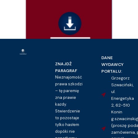
Prawo rodzinne i opiekuńcze
Rodzicielski plan wychowawczy – wzór
DANE
16.00
zł
ZNAJDŹ
WYDAWCY
PARAGRAF
PORTALU:
Kupuję dostęp do wzoru pisma
Nieznajomość
Grzegorz
prawa szkodzi
Szwaciński,
– tę paremię
ul.
zna prawie
Energetyka
każdy.
2, 62-510
Stwierdzenie
Konin
to pozostaje
g.szwacinsk
tylko hasłem
(proszę pod
dopóki nie
zamówienia, 