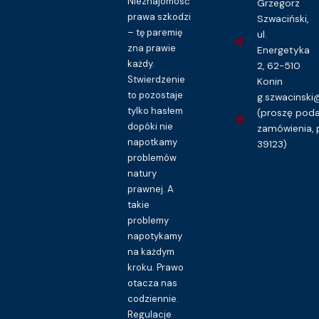
Nieznajomość
Grzegorz
prawa szkodzi
Szwaciński,
– tę paremię
ul.
zna prawie
Energetyka
każdy.
2, 62-510
Stwierdzenie
Konin
to pozostaje
g.szwacinsk
tylko hasłem
(proszę pod
dopóki nie
zamówienia, 
napotkamy
39123)
problemów
natury
prawnej. A
takie
problemy
napotykamy
na każdym
kroku. Prawo
otacza nas
codziennie.
Regulacje