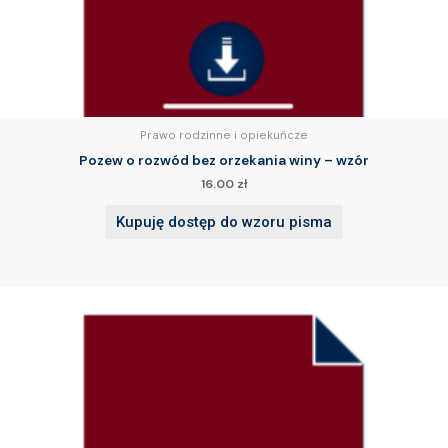
Prawo rodzinne i opiekuńcze
Pozew o rozwód bez orzekania winy – wzór
16.00
zł
Kupuję dostęp do wzoru pisma