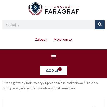
Skip
to
content
Se
Search
Zaloguj
Moje konto
Menu
0
Cart
0.00
zł
Strona główna
/
Dokumenty
/
Spółdzielnia mieszkaniowa
/ Prośba o
zgodę na wymianę okien we własnym zakresie wzór