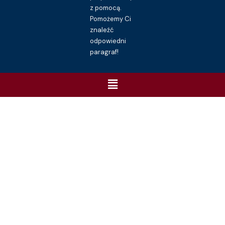
z pomocą.
Pomożemy Ci
znaleźć
odpowiedni
paragraf!
Menu