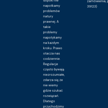
dopóki nie
zamówienia, 
napotkamy
39123)
problemów
natury
prawnej. A
takie
problemy
napotykamy
na każdym
kroku. Prawo
otacza nas
codziennie.
Regulacje
często bywają
niezrozumiałe,
zdarza się, że
nie wiemy
gdzie szukać
rozwiązań.
Dlatego
przychodzimy