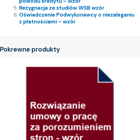
powodu kredytu – wzór
Rezygnacja ze studiów WSB wzór
Oświadczenie Podwykonawcy o niezaleganiu
z płatnościami – wzór
Pokrewne produkty