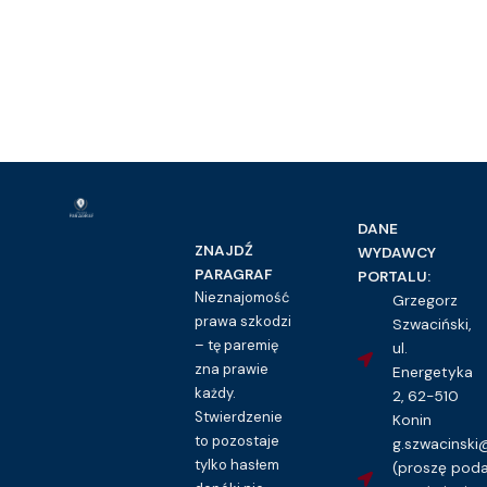
DANE
ZNAJDŹ
WYDAWCY
PARAGRAF
PORTALU:
Nieznajomość
Grzegorz
prawa szkodzi
Szwaciński,
– tę paremię
ul.
zna prawie
Energetyka
każdy.
2, 62-510
Stwierdzenie
Konin
to pozostaje
g.szwacinsk
tylko hasłem
(proszę pod