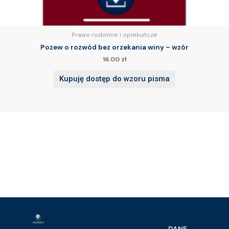
Prawo rodzinne i opiekuńcze
Pozew o rozwód bez orzekania winy – wzór
16.00
zł
Kupuję dostęp do wzoru pisma
DANE