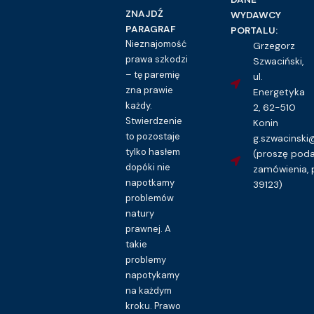
ZNAJDŹ
WYDAWCY
PARAGRAF
PORTALU:
Nieznajomość
Grzegorz
prawa szkodzi
Szwaciński,
– tę paremię
ul.
zna prawie
Energetyka
każdy.
2, 62-510
Stwierdzenie
Konin
to pozostaje
g.szwacinsk
tylko hasłem
(proszę pod
dopóki nie
zamówienia, 
napotkamy
39123)
problemów
natury
prawnej. A
takie
problemy
napotykamy
na każdym
kroku. Prawo