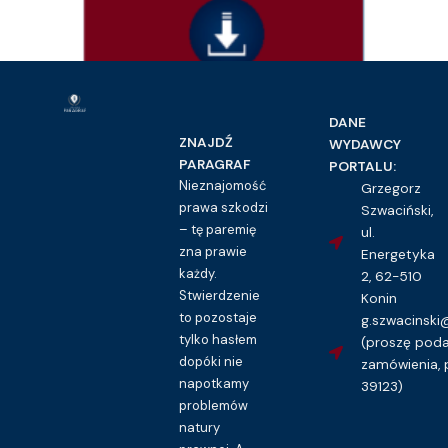
Prawo cywilne
DANE
Wniosek o odrzucenie spadku – wzór
ZNAJDŹ
WYDAWCY
16.00
zł
PARAGRAF
PORTALU:
Nieznajomość
Grzegorz
Kupuję dostęp do wzoru pisma
prawa szkodzi
Szwaciński,
– tę paremię
ul.
zna prawie
Energetyka
każdy.
2, 62-510
Stwierdzenie
Konin
to pozostaje
g.szwacinsk
tylko hasłem
(proszę pod
dopóki nie
zamówienia, 
napotkamy
39123)
problemów
natury