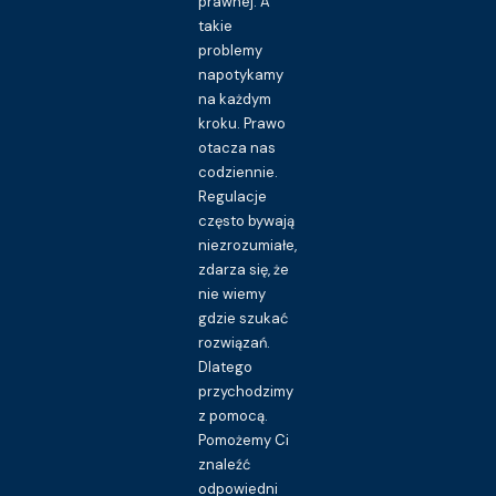
prawnej. A
takie
problemy
napotykamy
na każdym
kroku. Prawo
otacza nas
codziennie.
Regulacje
często bywają
niezrozumiałe,
zdarza się, że
nie wiemy
gdzie szukać
rozwiązań.
Dlatego
przychodzimy
z pomocą.
Pomożemy Ci
znaleźć
odpowiedni