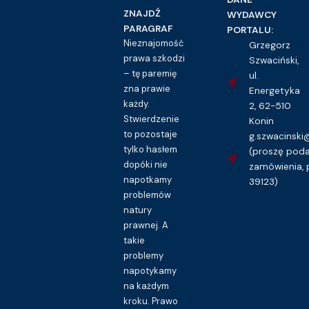
ZNAJDŹ
WYDAWCY
PARAGRAF
PORTALU:
Nieznajomość
Grzegorz
prawa szkodzi
Szwaciński,
– tę paremię
ul.
zna prawie
Energetyka
każdy.
2, 62-510
Stwierdzenie
Konin
to pozostaje
g.szwacinsk
tylko hasłem
(proszę pod
dopóki nie
zamówienia, 
napotkamy
39123)
problemów
natury
prawnej. A
takie
problemy
napotykamy
na każdym
kroku. Prawo