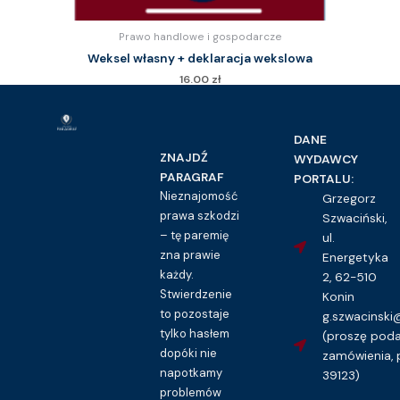
Prawo handlowe i gospodarcze
Weksel własny + deklaracja wekslowa
16.00
zł
Kupuję dostęp do wzoru pisma
DANE
ZNAJDŹ
WYDAWCY
PARAGRAF
PORTALU:
Nieznajomość
Grzegorz
prawa szkodzi
Szwaciński,
– tę paremię
ul.
zna prawie
Energetyka
każdy.
2, 62-510
Stwierdzenie
Konin
to pozostaje
g.szwacinsk
tylko hasłem
(proszę pod
dopóki nie
zamówienia, 
napotkamy
39123)
problemów