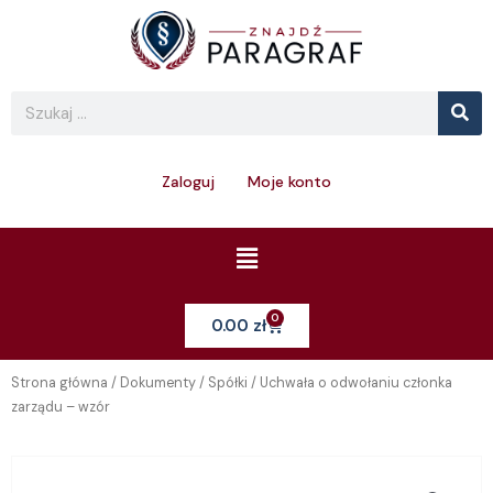
Skip
to
content
Se
Search
Zaloguj
Moje konto
Menu
0
Cart
0.00
zł
Strona główna
/
Dokumenty
/
Spółki
/ Uchwała o odwołaniu członka
zarządu – wzór