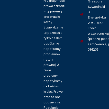
Nieznajomość
Grzegorz
prawa szkodzi
Szwaciński,
– tę paremię
ul.
zna prawie
Energetyka
każdy.
2, 62-510
Stwierdzenie
Konin
Prawo pracy i ubezpieczeń społecznych
to pozostaje
g.szwacinsk
Wyjazd służbowy – wzór polecenia
tylko hasłem
(proszę pod
16.00
zł
dopóki nie
zamówienia, 
napotkamy
39123)
Kupuję dostęp do wzoru pisma
problemów
natury
prawnej. A
takie
problemy
napotykamy
na każdym
kroku. Prawo
otacza nas
codziennie.
Regulacje