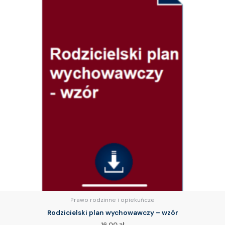
Prawo rodzinne i opiekuńcze
Rodzicielski plan wychowawczy – wzór
16.00
zł