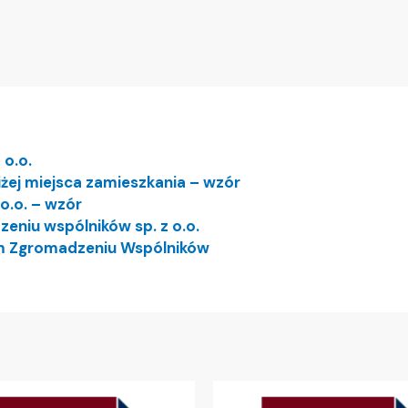
 o.o.
iżej miejsca zamieszkania – wzór
o.o. – wzór
niu wspólników sp. z o.o.
m Zgromadzeniu Wspólników