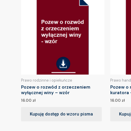
Prawo rodzinne i opiekuńcze
Prawo hand
Pozew o rozwód z orzeczeniem
Pozew o r
wyłącznej winy – wzór
kuratora 
16.00
zł
16.00
zł
Kupuję dostęp do wzoru pisma
Kupuj