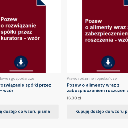
lowe i gospodarcze
Prawo rodzinne i opiekuńcze
ozwiązanie spółki przez
Pozew o alimenty wraz z
– wzór
zabezpieczeniem roszczeni
16.00
zł
ę dostęp do wzoru pisma
Kupuję dostęp do wzoru 