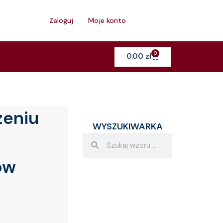
h
Zaloguj
Moje konto
0
Cart
0.00
zł
zeniu
WYSZUKIWARKA
Search
Search
ów