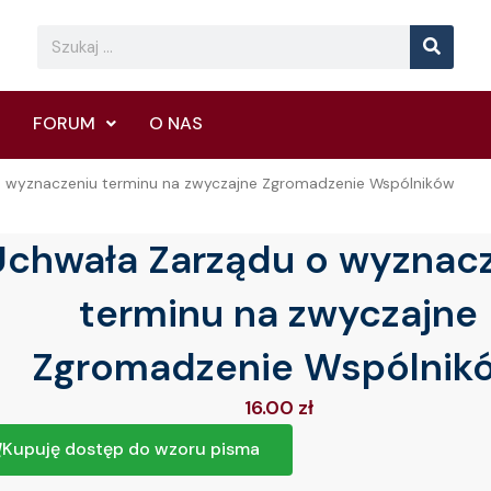
Searc
Search
FORUM
O NAS
o wyznaczeniu terminu na zwyczajne Zgromadzenie Wspólników
Uchwała Zarządu o wyznac
terminu na zwyczajne
Zgromadzenie Wspólnik
16.00
zł
Kupuję dostęp do wzoru pisma