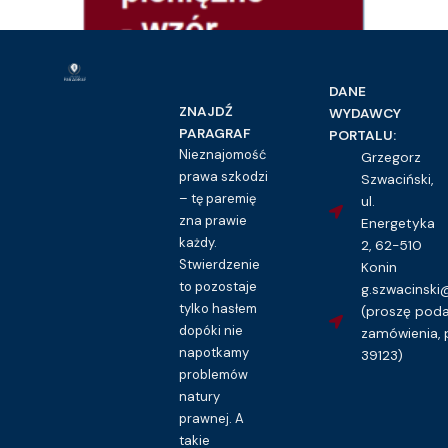
DANE
ZNAJDŹ
WYDAWCY
PARAGRAF
PORTALU:
Nieznajomość
Grzegorz
prawa szkodzi
Szwaciński,
– tę paremię
ul.
zna prawie
Energetyka
każdy.
Dokumenty
2, 62-510
Stwierdzenie
Konin
Pokwitowanie pieniężne – wzór
to pozostaje
g.szwacinsk
16.00
zł
tylko hasłem
(proszę pod
Kupuję dostęp do wzoru pisma
dopóki nie
zamówienia, 
napotkamy
39123)
problemów
natury
prawnej. A
takie