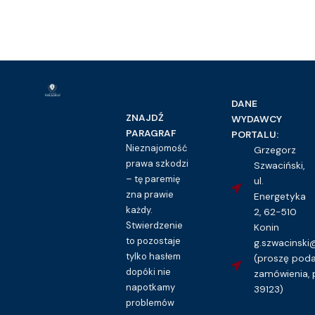
DANE
ZNAJDŹ
WYDAWCY
PARAGRAF
PORTALU:
Nieznajomość
Grzegorz
prawa szkodzi
Szwaciński,
– tę paremię
ul.
zna prawie
Energetyka
każdy.
2, 62-510
Stwierdzenie
Konin
to pozostaje
g.szwacinsk
tylko hasłem
(proszę pod
dopóki nie
zamówienia, 
napotkamy
39123)
problemów