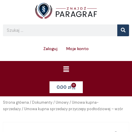
Skip
to
content
Se
Search
Zaloguj
Moje konto
Menu
0
Cart
0.00
zł
Strona główna
/
Dokumenty
/
Umowy
/
Umowa kupna-
sprzedaży
/ Umowa kupna sprzedaży przyczepy podłodziowej – wzór