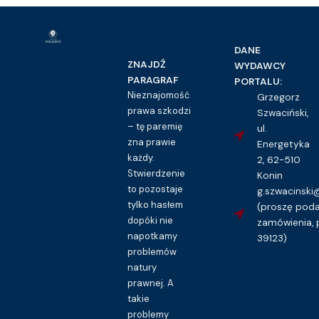
DANE
ZNAJDŹ
WYDAWCY
PARAGRAF
PORTALU:
Nieznajomość
Grzegorz
prawa szkodzi
Szwaciński,
– tę paremię
ul.
zna prawie
Energetyka
każdy.
2, 62-510
Stwierdzenie
Konin
to pozostaje
g.szwacinsk
tylko hasłem
(proszę pod
dopóki nie
zamówienia, 
napotkamy
39123)
problemów
natury
prawnej. A
takie
problemy