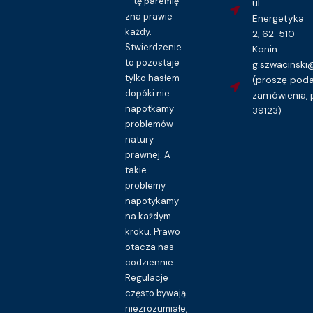
– tę paremię
ul.
zna prawie
Energetyka
każdy.
2, 62-510
Stwierdzenie
Konin
to pozostaje
g.szwacinsk
tylko hasłem
(proszę pod
dopóki nie
zamówienia, 
napotkamy
39123)
problemów
natury
prawnej. A
takie
problemy
napotykamy
na każdym
kroku. Prawo
otacza nas
codziennie.
Regulacje
często bywają
niezrozumiałe,