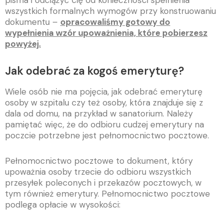
pisma i odciążyć cię od konieczności spełnienia
wszystkich formalnych wymogów przy konstruowaniu
dokumentu –
opracowaliśmy gotowy do
wypełnienia wzór upoważnienia, które pobierzesz
powyżej.
Jak odebrać za kogoś emeryturę?
Wiele osób nie ma pojęcia, jak odebrać emeryturę
osoby w szpitalu czy też osoby, która znajduje się z
dala od domu, na przykład w sanatorium. Należy
pamiętać więc, że do odbioru cudzej emerytury na
poczcie potrzebne jest pełnomocnictwo pocztowe.
Pełnomocnictwo pocztowe to dokument, który
upoważnia osoby trzecie do odbioru wszystkich
przesyłek poleconych i przekazów pocztowych, w
tym również emerytury. Pełnomocnictwo pocztowe
podlega opłacie w wysokości: