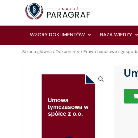
Skip
to
content
WZORY DOKUMENTÓW
BAZA WIEDZY
Strona główna
/
Dokumenty
/
Prawo handlowe i gospod
Um