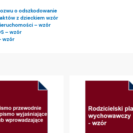
pozwu o odszkodowanie
taktów z dzieckiem wzór
ieruchomości – wzór
OS – wzór
– wzór