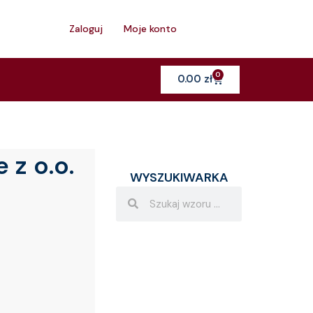
h
Zaloguj
Moje konto
0
Cart
0.00
zł
z o.o.
WYSZUKIWARKA
Search
Search