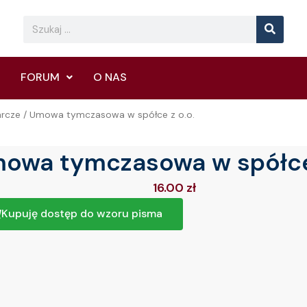
Searc
Search
FORUM
O NAS
arcze
/ Umowa tymczasowa w spółce z o.o.
owa tymczasowa w spółce 
16.00
zł
Kupuję dostęp do wzoru pisma