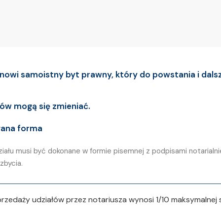
nowi samoistny byt prawny, który do powstania i dal
łów mogą się zmieniać.
gana forma
działu musi być dokonane w formie pisemnej z podpisami notarial
zbycia.
edaży udziałów przez notariusza wynosi 1/10 maksymalnej st