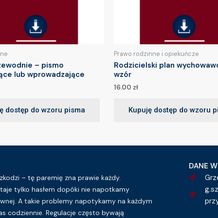
lne
Prawo rodzinne i opiekuńcze
zewodnie – pismo
Rodzicielski plan wychowaw
jące lub wprowadzające
wzór
16.00
zł
ę dostęp do wzoru pisma
Kupuję dostęp do wzoru 
DANE W
Grz
kodzi – tę paremię zna prawie każdy.
g.s
taje tylko hasłem dopóki nie napotkamy
prz
wnej. A takie problemy napotykamy na każdym
as codziennie. Regulacje często bywają