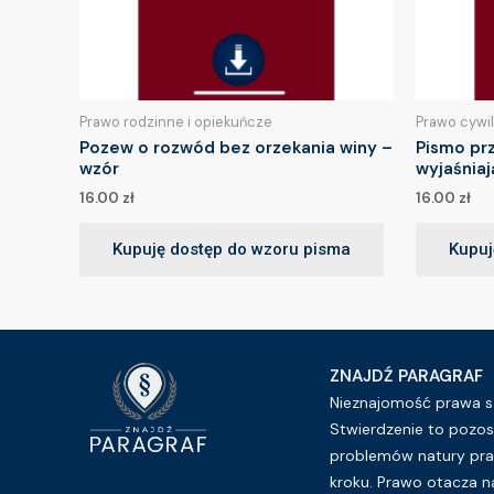
Prawo rodzinne i opiekuńcze
Prawo cywi
Pozew o rozwód bez orzekania winy –
Pismo pr
wzór
wyjaśnia
16.00
zł
16.00
zł
Kupuję dostęp do wzoru pisma
Kupuj
ZNAJDŹ PARAGRAF
Nieznajomość prawa sz
Stwierdzenie to pozos
problemów natury pra
kroku. Prawo otacza n