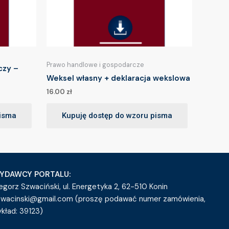
Prawo handlowe i gospodarcze
czy –
Weksel własny + deklaracja wekslowa
16.00
zł
pisma
Kupuję dostęp do wzoru pisma
YDAWCY PORTALU:
egorz Szwaciński, ul. Energetyka 2, 62-510 Konin
zwacinski@gmail.com (proszę podawać numer zamówienia,
ykład: 39123)