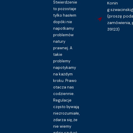
Stwierdzenie
Konin
to pozostaje
g.szwacinsk
tylko hasłem
(proszę pod
dopóki nie
zamówienia, 
napotkamy
39123)
problemów
natury
prawnej. A
takie
problemy
napotykamy
na każdym
kroku. Prawo
otacza nas
codziennie.
Regulacje
często bywają
niezrozumiałe,
zdarza się, że
nie wiemy
gdzie szukać