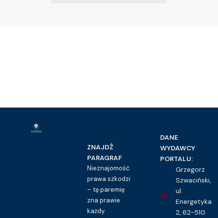
DANE
ZNAJDŹ
WYDAWCY
PARAGRAF
PORTALU:
Nieznajomość
Grzegorz
prawa szkodzi
Szwaciński,
– tę paremię
ul.
zna prawie
Energetyka
każdy.
2, 62-510