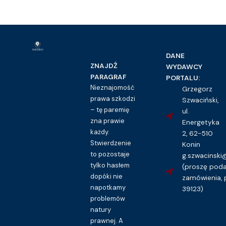
DANE
ZNAJDŹ
WYDAWCY
PARAGRAF
PORTALU:
Nieznajomość
Grzegorz
prawa szkodzi
Szwaciński,
– tę paremię
ul.
zna prawie
Energetyka
każdy.
2, 62-510
Stwierdzenie
Konin
to pozostaje
g.szwacinsk
tylko hasłem
(proszę pod
dopóki nie
zamówienia, 
napotkamy
39123)
problemów
natury
prawnej. A