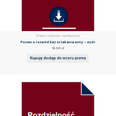
Prawo rodzinne i opiekuńcze
Pozew o rozwód bez orzekania winy – wzór
16.00
zł
Kupuję dostęp do wzoru pisma