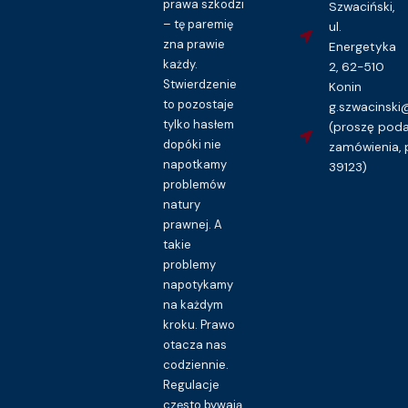
prawa szkodzi
Szwaciński,
– tę paremię
ul.
zna prawie
Energetyka
każdy.
2, 62-510
Stwierdzenie
Konin
to pozostaje
g.szwacinsk
tylko hasłem
(proszę pod
dopóki nie
zamówienia, 
napotkamy
39123)
problemów
natury
prawnej. A
takie
problemy
napotykamy
na każdym
kroku. Prawo
otacza nas
codziennie.
Regulacje
często bywają