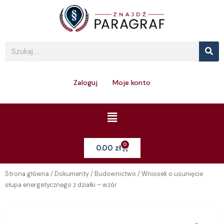
Skip
to
content
Se
Search
Zaloguj
Moje konto
Menu
0
Cart
0.00
zł
Strona główna
/
Dokumenty
/
Budownictwo
/ Wniosek o usunięcie
słupa energetycznego z działki – wzór