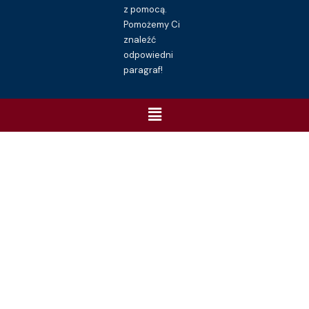
z pomocą.
Pomożemy Ci
znaleźć
odpowiedni
paragraf!
Menu