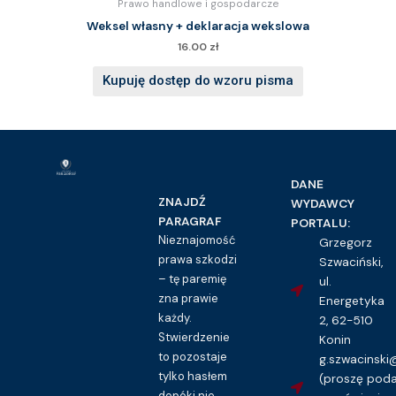
Prawo handlowe i gospodarcze
Weksel własny + deklaracja wekslowa
16.00
zł
Kupuję dostęp do wzoru pisma
DANE
ZNAJDŹ
WYDAWCY
PARAGRAF
PORTALU:
Nieznajomość
Grzegorz
prawa szkodzi
Szwaciński,
– tę paremię
ul.
zna prawie
Energetyka
każdy.
2, 62-510
Stwierdzenie
Konin
to pozostaje
g.szwacinsk
tylko hasłem
(proszę pod
dopóki nie