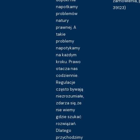
zamówienia, 
napotkamy
39123)
problemów
natury
prawnej. A
takie
problemy
napotykamy
na każdym
kroku. Prawo
otacza nas
codziennie.
Regulacje
często bywają
niezrozumiałe,
zdarza się, że
nie wiemy
gdzie szukać
rozwiązań.
Dlatego
przychodzimy