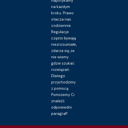
napotykamy
na każdym
kroku. Prawo
otacza nas
codziennie.
Regulacje
często bywają
niezrozumiałe,
zdarza się, że
nie wiemy
gdzie szukać
rozwiązań.
Dlatego
przychodzimy
z pomocą.
Pomożemy Ci
znaleźć
odpowiedni
paragraf!