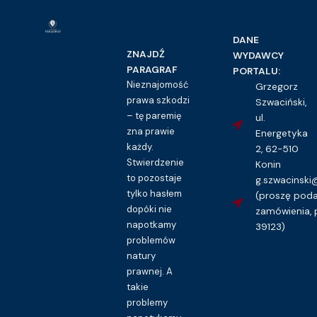
Prawo cywilne
Wniosek o otwarcie i ogłoszenie testamentu – wzór
DANE
16.00
zł
ZNAJDŹ
WYDAWCY
PARAGRAF
PORTALU:
Kupuję dostęp do wzoru pisma
Nieznajomość
Grzegorz
prawa szkodzi
Szwaciński,
– tę paremię
ul.
zna prawie
Energetyka
każdy.
2, 62-510
Stwierdzenie
Konin
to pozostaje
g.szwacinsk
tylko hasłem
(proszę pod
dopóki nie
zamówienia, 
napotkamy
39123)
problemów
natury
prawnej. A
takie
problemy