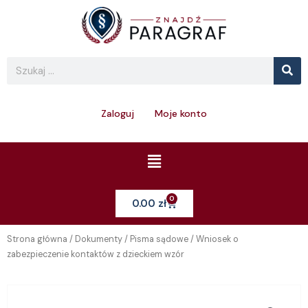
Skip
to
content
Se
Search
Zaloguj
Moje konto
Menu
0
Cart
0.00
zł
Strona główna
/
Dokumenty
/
Pisma sądowe
/ Wniosek o
zabezpieczenie kontaktów z dzieckiem wzór