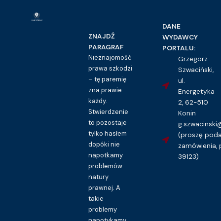
DANE
ZNAJDŹ
WYDAWCY
PARAGRAF
PORTALU:
Nieznajomość
Grzegorz
prawa szkodzi
Szwaciński,
– tę paremię
ul.
zna prawie
Energetyka
każdy.
2, 62-510
Stwierdzenie
Konin
to pozostaje
g.szwacinsk
tylko hasłem
(proszę pod
dopóki nie
zamówienia, 
napotkamy
39123)
problemów
natury
prawnej. A
takie
problemy
napotykamy