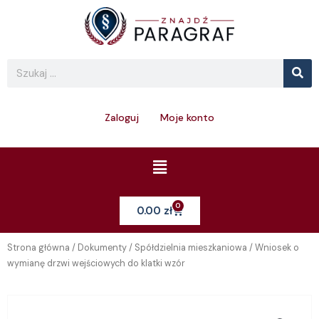
Skip
to
content
Se
Search
Zaloguj
Moje konto
Menu
0
Cart
0.00
zł
Strona główna
/
Dokumenty
/
Spółdzielnia mieszkaniowa
/ Wniosek o
wymianę drzwi wejściowych do klatki wzór