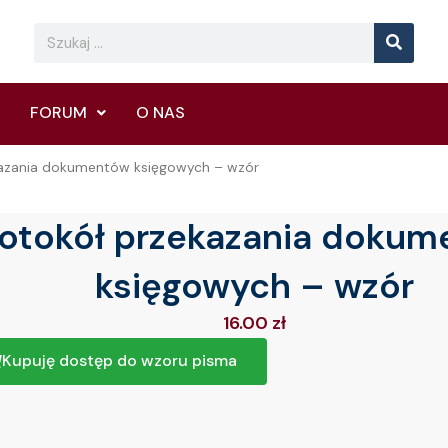
Searc
Search
FORUM
O NAS
kazania dokumentów księgowych – wzór
rotokół przekazania doku
księgowych – wzór
16.00
zł
Kupuję dostęp do wzoru pisma