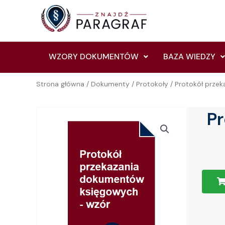
Skip
to
content
WZORY DOKUMENTÓW
BAZA WIEDZY
Strona główna
/
Dokumenty
/
Protokoły
/ Protokół prze
P