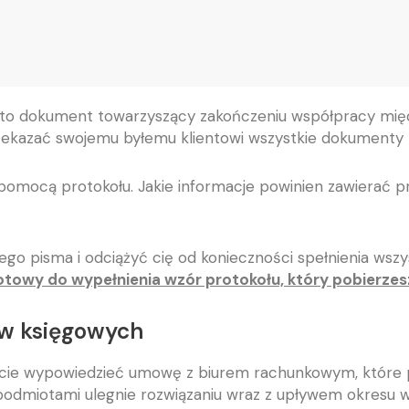
to dokument towarzyszący zakończeniu współpracy mię
ekazać swojemu byłemu klientowi wszystkie dokumenty 
a pomocą protokołu. Jakie informacje powinien zawierać
ego pisma i odciążyć cię od konieczności spełnienia w
towy do wypełnienia wzór protokołu, który pobierzes
w księgowych
 wypowiedzieć umowę z biurem rachunkowym, które prow
odmiotami ulegnie rozwiązaniu wraz z upływem okresu 