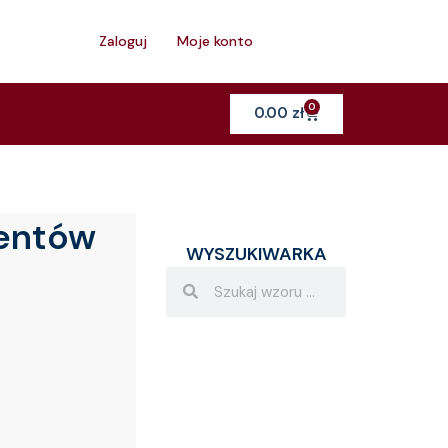
h
Zaloguj
Moje konto
0
Cart
0.00
zł
mentów
WYSZUKIWARKA
Search
Search