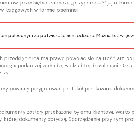
mentów, przedsiębiorca może „przypomnieć” jej o koniecz
w księgowych w formie pisemnej.
tem poleconym za potwierdzeniem odbioru. Można też wręczy
rzedsiębiorca ma prawo powołać się na treść art. 551 K
ści gospodarczej wchodzą w skład tej działalności. Ozna
czy.
rony powinny przygotować protokół przekazania dokument
e dokumenty zostały przekazane byłemu klientowi. Warto
której dokumenty dotyczą. Sporządzenie przy tym protok