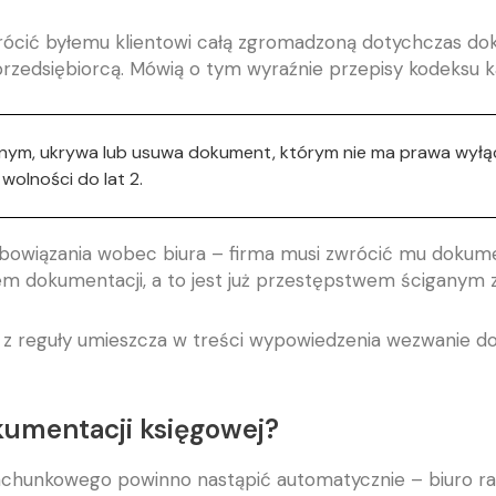
ócić byłemu klientowi całą zgromadzoną dotychczas do
 przedsiębiorcą. Mówią o tym wyraźnie przepisy kodeksu k
znym, ukrywa lub usuwa dokument, którym nie ma prawa wyłąc
wolności do lat 2.
zobowiązania wobec biura – firma musi zwrócić mu doku
dokumentacji, a to jest już przestępstwem ściganym z 
 z reguły umieszcza w treści wypowiedzenia wezwanie do
kumentacji księgowej?
achunkowego powinno nastąpić automatycznie – biuro r