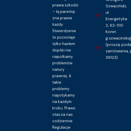
prawa szkodzi
Szwaciński,
– tę paremię
ul.
zna prawie
Energetyka
każdy.
2, 62-510
Stwierdzenie
Konin
to pozostaje
g.szwacinsk
tylko hasłem
(proszę pod
dopóki nie
zamówienia, 
napotkamy
39123)
problemów
natury
prawnej. A
takie
problemy
napotykamy
na każdym
kroku. Prawo
otacza nas
codziennie.
Regulacje