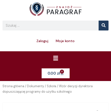
Skip
to
content
Se
Search
Zaloguj
Moje konto
Menu
0
Cart
0.00
zł
Strona główna
/
Dokumenty
/
Szkoła
/ Wzór decyzji dyrektora
dopuszczającej programy do użytku szkolnego