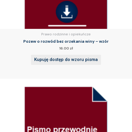
Prawo rodzinne i opiekuńcze
Pozew o rozwód bez orzekania winy – wzór
16.00
zł
Kupuję dostęp do wzoru pisma