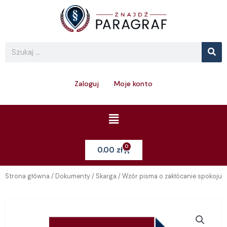
Skip
to
content
Se
Search
Zaloguj
Moje konto
Menu
0
Cart
0.00
zł
Strona główna
/
Dokumenty
/
Skarga
/ Wzór pisma o zakłócanie spokoju