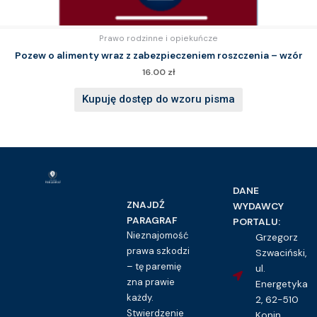
Prawo rodzinne i opiekuńcze
Pozew o alimenty wraz z zabezpieczeniem roszczenia – wzór
16.00
zł
Kupuję dostęp do wzoru pisma
DANE
ZNAJDŹ
WYDAWCY
PARAGRAF
PORTALU:
Nieznajomość
Grzegorz
prawa szkodzi
Szwaciński,
– tę paremię
ul.
zna prawie
Energetyka
każdy.
2, 62-510
Stwierdzenie
Konin