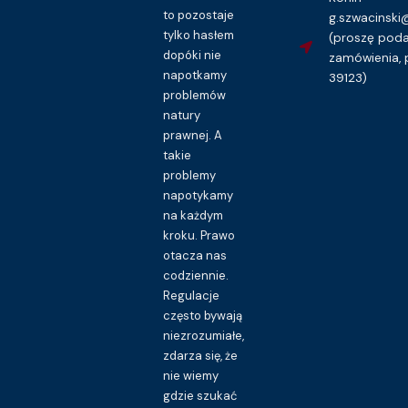
to pozostaje
g.szwacinsk
tylko hasłem
(proszę pod
dopóki nie
zamówienia, 
napotkamy
39123)
problemów
natury
prawnej. A
takie
problemy
napotykamy
na każdym
kroku. Prawo
otacza nas
codziennie.
Regulacje
często bywają
niezrozumiałe,
zdarza się, że
nie wiemy
gdzie szukać