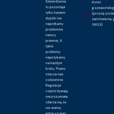
Stwierdzenie
Konin
to pozostaje
g.szwacinsk
tylko hasłem
(proszę pod
dopóki nie
zamówienia, 
napotkamy
39123)
problemów
natury
prawnej. A
takie
problemy
napotykamy
na każdym
kroku. Prawo
otacza nas
codziennie.
Regulacje
często bywają
niezrozumiałe,
zdarza się, że
nie wiemy
gdzie szukać