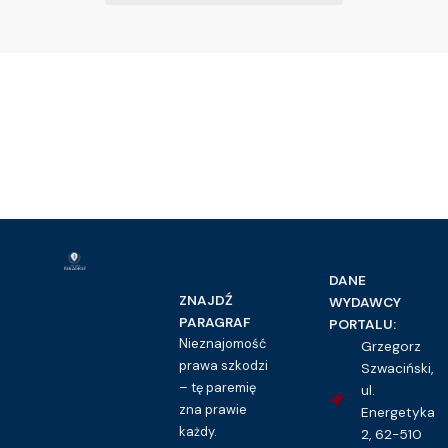
DANE
ZNAJDŹ
WYDAWCY
PARAGRAF
PORTALU:
Nieznajomość
Grzegorz
prawa szkodzi
Szwaciński,
– tę paremię
ul.
zna prawie
Energetyka
każdy.
2, 62-510