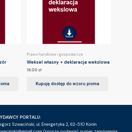
Prawo handlowe i gospodarcze
zór
Weksel własny + deklaracja wekslowa
16.00
zł
pisma
Kupuję dostęp do wzoru pisma
YDAWCY PORTALU:
egorz Szwaciński, ul. Energetyka 2, 62-510 Konin
zwacinski@gmail.com (proszę podawać numer zamówienia,