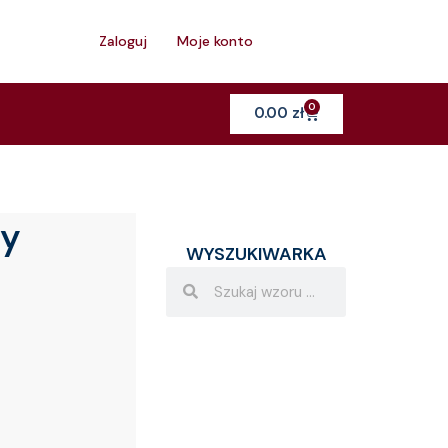
h
Zaloguj
Moje konto
0
Cart
0.00
zł
ły
WYSZUKIWARKA
Search
Search