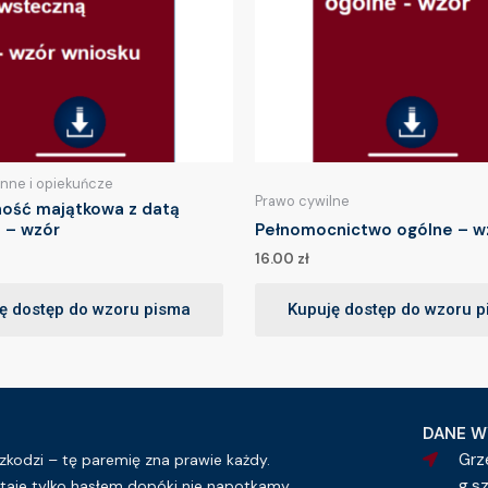
inne i opiekuńcze
Prawo cywilne
ność majątkowa z datą
 – wzór
Pełnomocnictwo ogólne – w
16.00
zł
ę dostęp do wzoru pisma
Kupuję dostęp do wzoru 
DANE W
Grz
kodzi – tę paremię zna prawie każdy.
g.s
taje tylko hasłem dopóki nie napotkamy