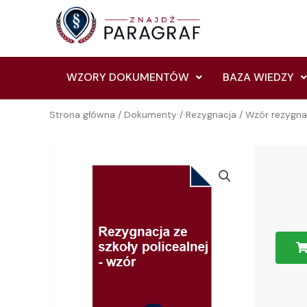
Skip
to
content
WZORY DOKUMENTÓW
BAZA WIEDZY
Strona główna
/
Dokumenty
/
Rezygnacja
/ Wzór rezygnac