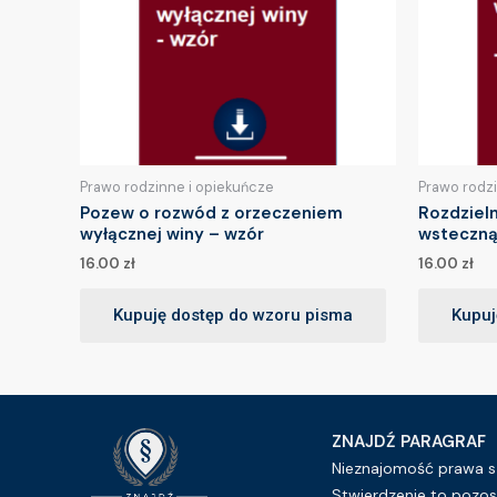
Prawo rodzinne i opiekuńcze
Prawo rodz
Pozew o rozwód z orzeczeniem
Rozdziel
wyłącznej winy – wzór
wsteczną
16.00
zł
16.00
zł
Kupuję dostęp do wzoru pisma
Kupuj
ZNAJDŹ PARAGRAF
Nieznajomość prawa sz
Stwierdzenie to pozos