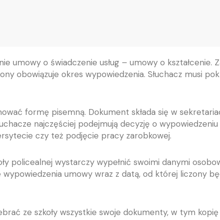
nie umowy o świadczenie usług – umowy o kształcenie. Zas
ny obowiązuje okres wypowiedzenia. Słuchacz musi pokr
mować formę pisemną. Dokument składa się w sekretariacie
Słuchacze najczęściej podejmują decyzję o wypowiedzeniu
rsytecie czy też podjęcie pracy zarobkowej.
oły policealnej wystarczy wypełnić swoimi danymi osobow
ie wypowiedzenia umowy wraz z datą, od której liczony b
rać ze szkoły wszystkie swoje dokumenty, w tym kopię 