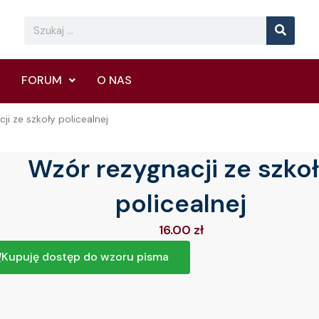
Searc
Search
FORUM
O NAS
ji ze szkoły policealnej
Wzór rezygnacji ze szko
policealnej
16.00
zł
Kupuję dostęp do wzoru pisma