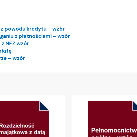
 z powodu kredytu – wzór
aniu z płatnościami – wzór
 z NFZ wzór
płatę
ze – wzór