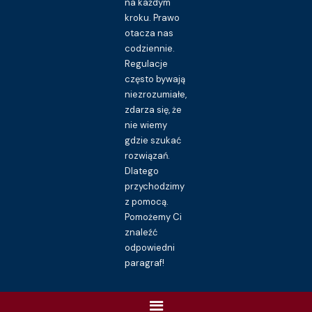
na każdym
kroku. Prawo
otacza nas
codziennie.
Regulacje
często bywają
niezrozumiałe,
zdarza się, że
nie wiemy
gdzie szukać
rozwiązań.
Dlatego
przychodzimy
z pomocą.
Pomożemy Ci
znaleźć
odpowiedni
paragraf!
Menu