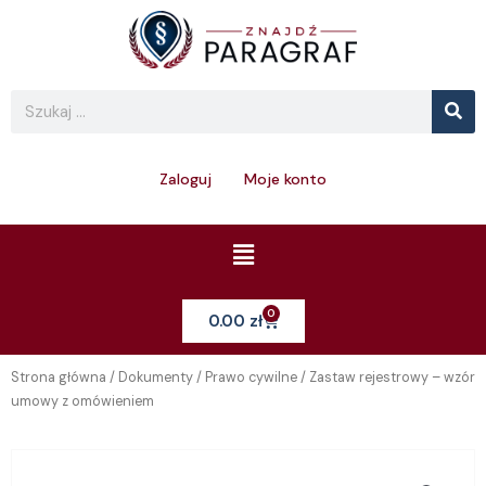
Skip
to
content
Se
Search
Zaloguj
Moje konto
Menu
0
Cart
0.00
zł
Strona główna
/
Dokumenty
/
Prawo cywilne
/ Zastaw rejestrowy – wzór
umowy z omówieniem