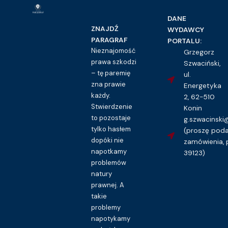
DANE
ZNAJDŹ
WYDAWCY
PARAGRAF
PORTALU:
Nieznajomość
Grzegorz
prawa szkodzi
Szwaciński,
– tę paremię
ul.
zna prawie
Energetyka
każdy.
2, 62-510
Stwierdzenie
Konin
to pozostaje
g.szwacinsk
tylko hasłem
(proszę pod
dopóki nie
zamówienia, 
napotkamy
39123)
problemów
natury
prawnej. A
takie
problemy
napotykamy