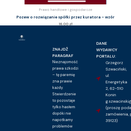
Prawo handlowe i gospodarcze
Pozew o rozwiązanie spółki przez kuratora – wzór
16.00
zł
Kupuję dostęp do wzoru pisma
DANE
ZNAJDŹ
WYDAWCY
PARAGRAF
PORTALU:
Nieznajomość
Grzegorz
prawa szkodzi
Szwaciński,
– tę paremię
ul.
zna prawie
Energetyka
każdy.
2, 62-510
Stwierdzenie
Konin
to pozostaje
g.szwacinsk
tylko hasłem
(proszę pod
dopóki nie
zamówienia, 
napotkamy
39123)
problemów