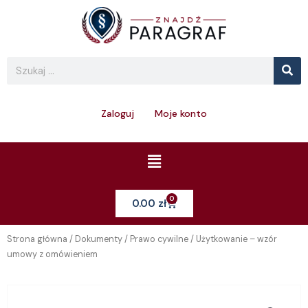
Skip
to
content
Se
Search
Zaloguj
Moje konto
Menu
0
Cart
0.00
zł
Strona główna
/
Dokumenty
/
Prawo cywilne
/ Użytkowanie – wzór
umowy z omówieniem