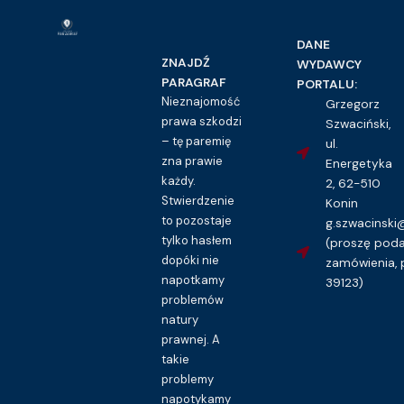
DANE
ZNAJDŹ
WYDAWCY
PARAGRAF
PORTALU:
Nieznajomość
Grzegorz
prawa szkodzi
Szwaciński,
– tę paremię
ul.
zna prawie
Energetyka
każdy.
2, 62-510
Stwierdzenie
Konin
to pozostaje
g.szwacinsk
tylko hasłem
(proszę pod
dopóki nie
zamówienia, 
napotkamy
39123)
problemów
natury
prawnej. A
takie
problemy
napotykamy