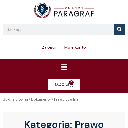
Skip
to
content
Se
Search
Zaloguj
Moje konto
Menu
0
Cart
0.00
zł
Strona główna
/
Dokumenty
/ Prawo cywilne
Kategoria:
Prawo