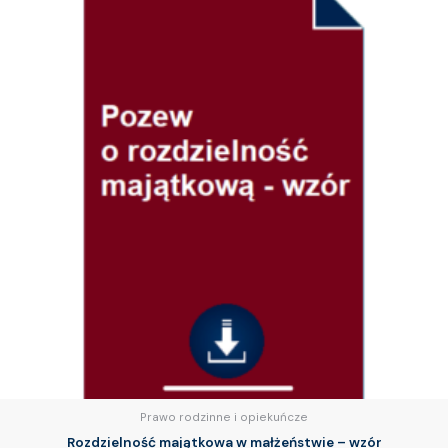
Prawo rodzinne i opiekuńcze
Rozdzielność majątkowa w małżeństwie – wzór