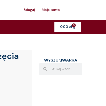
h
Zaloguj
Moje konto
0
Cart
0.00
zł
zęcia
WYSZUKIWARKA
Search
Search