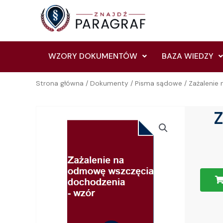
Skip
to
content
WZORY DOKUMENTÓW
BAZA WIEDZY
Strona główna
/
Dokumenty
/
Pisma sądowe
/ Zażalenie
Z