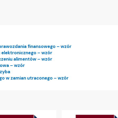
prawozdania finansowego – wzór
 elektronicznego – wzór
czeniu alimentów – wzór
mowa – wzór
rzyba
go w zamian utraconego – wzór