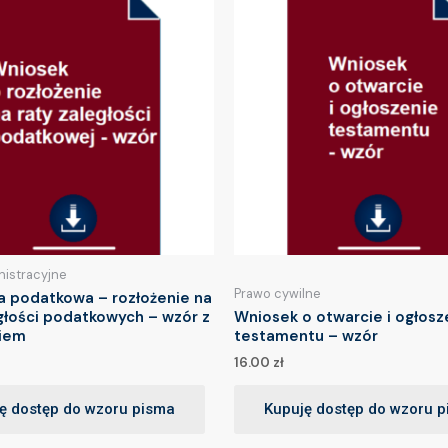
nistracyjne
Prawo cywilne
a podatkowa – rozłożenie na
głości podatkowych – wzór z
Wniosek o otwarcie i ogłosz
iem
testamentu – wzór
16.00
zł
ę dostęp do wzoru pisma
Kupuję dostęp do wzoru 