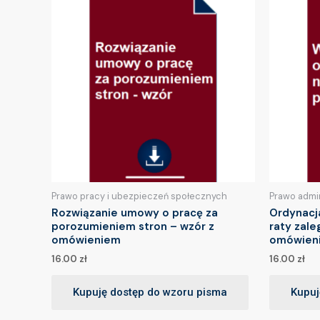
Prawo pracy i ubezpieczeń społecznych
Prawo admi
Rozwiązanie umowy o pracę za
Ordynacj
porozumieniem stron – wzór z
raty zale
omówieniem
omówien
16.00
zł
16.00
zł
Kupuję dostęp do wzoru pisma
Kupuj