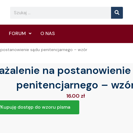
Searc
Search
FORUM
O NAS
a postanowienie sądu penitencjarnego – wzór
ażalenie na postanowienie
penitencjarnego – wzó
16.00
zł
Kupuję dostęp do wzoru pisma