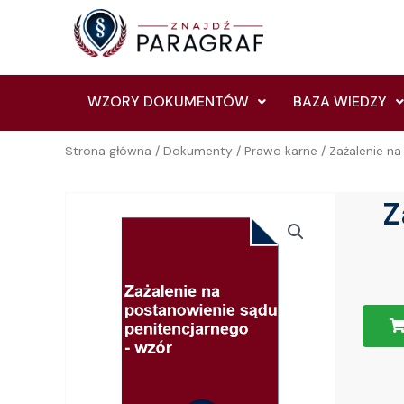
Skip
to
content
WZORY DOKUMENTÓW
BAZA WIEDZY
Strona główna
/
Dokumenty
/
Prawo karne
/ Zażalenie n
Z