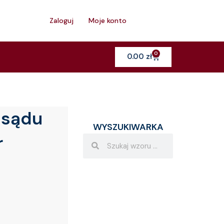
h
Zaloguj
Moje konto
0
Cart
0.00
zł
 sądu
WYSZUKIWARKA
r
Search
Search