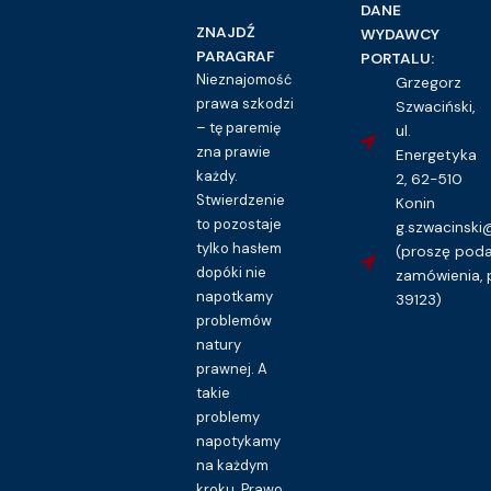
DANE
ZNAJDŹ
WYDAWCY
PARAGRAF
PORTALU:
Nieznajomość
Grzegorz
prawa szkodzi
Szwaciński,
– tę paremię
ul.
zna prawie
Energetyka
każdy.
2, 62-510
Stwierdzenie
Konin
to pozostaje
g.szwacinsk
tylko hasłem
(proszę pod
dopóki nie
zamówienia, 
napotkamy
39123)
problemów
natury
prawnej. A
takie
problemy
napotykamy
na każdym
kroku. Prawo