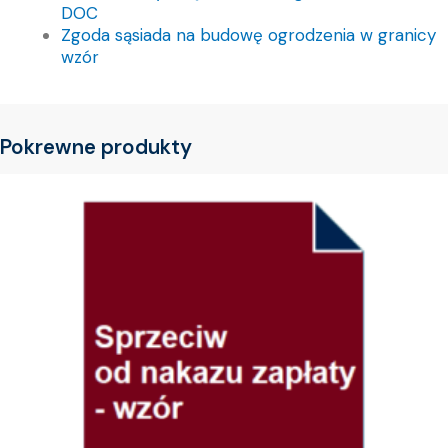
DOC
Zgoda sąsiada na budowę ogrodzenia w granicy
wzór
Pokrewne produkty