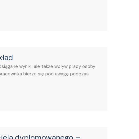
kład
 osiągane wyniki, ale także wpływ pracy osoby
 pracownika bierze się pod uwagę podczas
iela dyplomowanego –