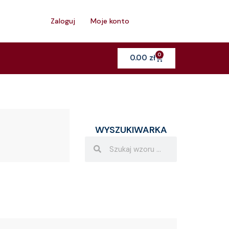
h
Zaloguj
Moje konto
0
Cart
0.00
zł
WYSZUKIWARKA
Search
Search